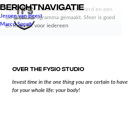
Berichtnavigatie
Fijne plek er wordt naar je geluisterd en een
Jeroen van Beest
aangepast programma gemaakt. Sfeer is goed
Marco Spruit
en mogelijk voor iedereen
Over The Fysio Studio
Invest time in the one thing you are certain to have
for your whole life: your body!